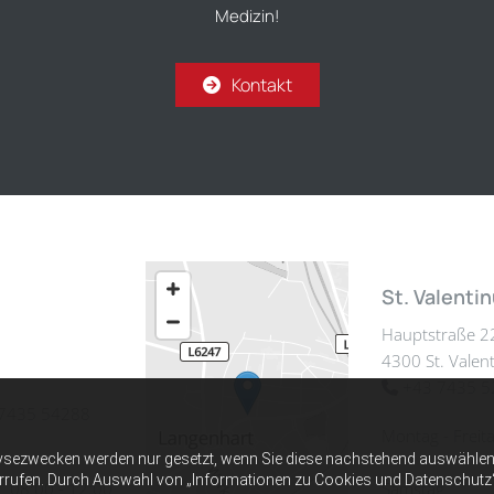
Medizin!
Kontakt
St. Valenti
Hauptstraße 2
4300 St. Valent
+43 7435 5

7435 54288
Montag - Freit
ysezwecken werden nur gesetzt, wenn Sie diese nachstehend auswählen 
errufen. Durch Auswahl von „Informationen zu Cookies und Datenschutz“ er
08:00 - 12:00
Samstag