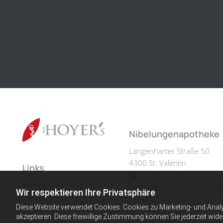
Nibelungenapotheke
Langenharter Straße 50
4300 St. Valentin
Links
07435 584 80

Impressum
Kosmetiksalon/Fußpflege:
0
Wir respektieren Ihre Privatsphäre
Datenschutz
(Montag - Freitag)
Diese Website verwendet Cookies. Cookies zu Marketing- und Anal
Kontakt
akzeptieren. Diese freiwillige Zustimmung können Sie jederzeit wid
Ennsdorf
Montag - Freitag