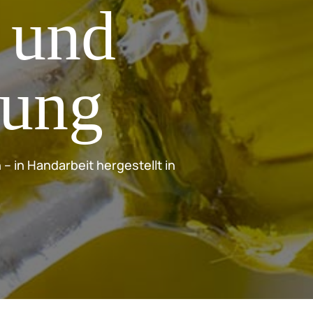
t und
tung
– in Handarbeit hergestellt in