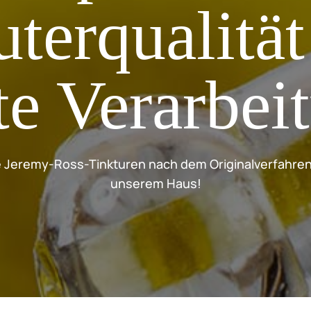
terqualitä
te Verarbei
e Jeremy-Ross-Tinkturen nach dem Originalverfahren 
unserem Haus!