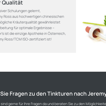
 Qualität
iver Schulungen gelernt,
emy Ross aus hochwertigen chinesischen
ögliche Kräuterqualität gewährleistet
beitung für optimale Ergebnisse –
's ist die einzige Apotheke in Österreich,
my Ross/TCM ISO-zertifiziert ist!
Sie Fragen zu den Tinkturen nach Jerem
 sind gerne für Ihre Fragen da und beraten Sie zu den Möglichkei