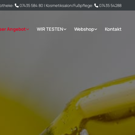
potheke:
07435 584 80
| Kosmetiksalon/Fußpflege:
07435 54288


ser Angebot
WIR TESTEN
Webshop
Kontakt