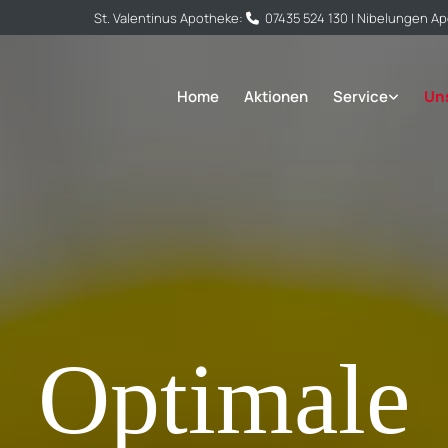
St. Valentinus Apotheke:
07435 524 130
| Nibelungen A

Home
Aktionen
Service
Un
Optimale