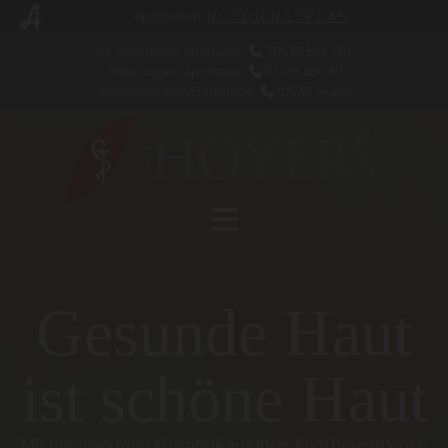
Apotheken
NOTDIENSTPLAN
St. Valentinus Apotheke:
07435 524 130

Nibelungen Apotheke:
07435 584 80

Kosmetiksalon/Fußpflege:
07435 54288

Gesunde Haut
ist schöne Haut
Mit hochwertiger Kosmetik aus Ihrer Apotheke pflegen