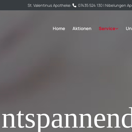
St. Valentinus Apotheke:
07435 524 130
| Nibelungen A

Home
Aktionen
Service
Un
ntspannen