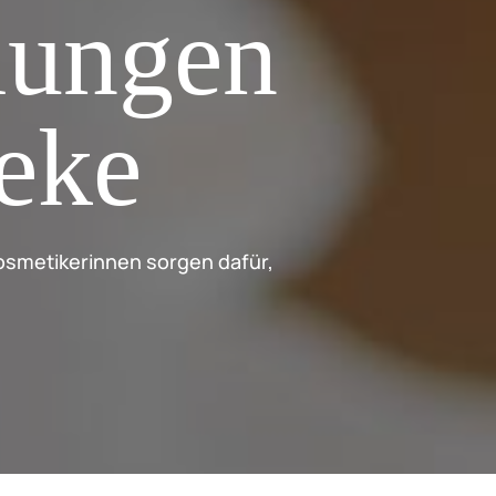
lungen
heke
smetikerinnen sorgen dafür,