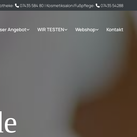
potheke:
07435 584 80
| Kosmetiksalon/Fußpflege:
07435 54288


ser Angebot
WIR TESTEN
Webshop
Kontakt
de